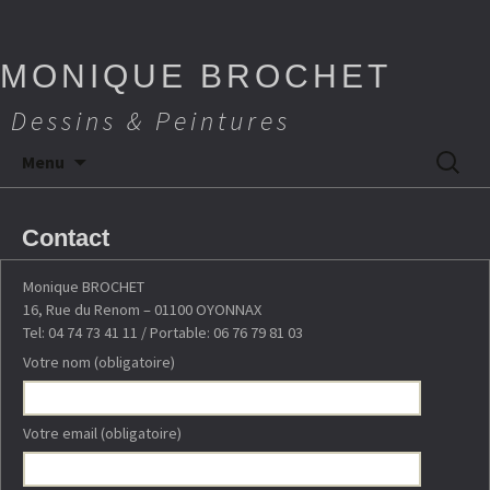
MONIQUE BROCHET
Dessins & Peintures
Aller
Recherch
Menu
au
contenu
Contact
Monique BROCHET
16, Rue du Renom – 01100 OYONNAX
Tel: 04 74 73 41 11 / Portable: 06 76 79 81 03
Votre nom (obligatoire)
Votre email (obligatoire)